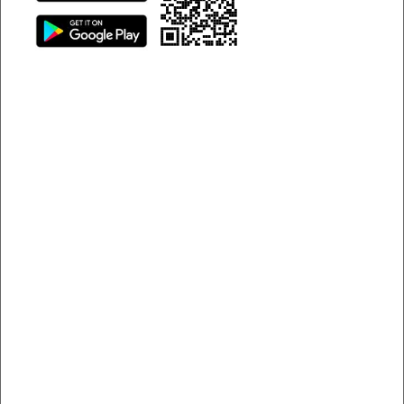
Tìm hiểu về quy trình bồi thường bảo hiểm ô tô
Khi nào được bồi thường bảo
hiểm ô tô?
Khi sở hữu bảo hiểm ô tô, không phải mọi sự cố xảy ra với
xe đều được công ty bảo hiểm chi trả. Việc nắm rõ các tình
huống được và không được bồi thường sẽ giúp bạn chủ
động xử lý khi tai nạn hoặc hư hỏng xảy ra, đồng thời tránh