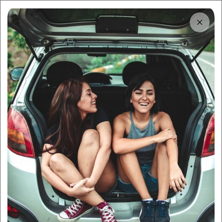
Tải app
Dùng app!
Cho thuê nhanh và dễ trên Sigo
Trung tâm thông tin
Quy trình bồi thường bảo
hiểm ô tô chi tiết từ A - Z
By:
Sigo Team
26/11/2025
Sigo Driving
Luật & Quy định liên quan
Mục lục
1
Khi nào được bồi thường bảo hiểm ô tô?