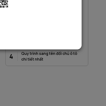
Mục lục
1
Phí sang tên đổi chủ ô tô là gì?
Phí sang tên đổi chủ ô tô bao
2
nhiêu?
Thủ tục sang tên đổi chủ ô tô mới
3
nhất
Quy trình sang tên đổi chủ ô tô
4
chi tiết nhất