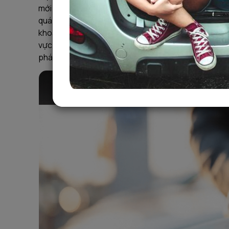
mới đứng tên hợp pháp trên giấy tờ, mà đây còn là y
quá trình sử dụng. Tuy nhiên, nhiều người vẫn băn
khoản nào và thủ tục thực hiện ra sao. Bài viết dướ
vực, hồ sơ cần chuẩn bị và quy trình sang tên mới 
phát sinh chi phí ngoài dự kiến và rút ngắn thời gian 