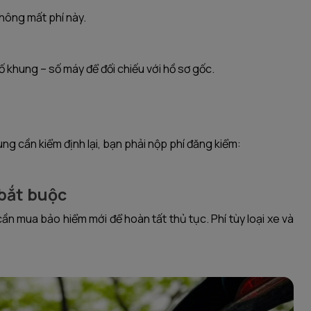
hông mất phí này.
ố khung – số máy để đối chiếu với hồ sơ gốc.
g cần kiểm định lại, bạn phải nộp phí đăng kiểm:
 bắt buộc
n mua bảo hiểm mới để hoàn tất thủ tục. Phí tùy loại xe và