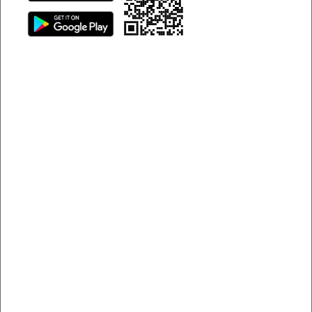
Trải nghiệm du lịch Hà Nội - Sapa bằng ô tô tự lái
Tại sao nên đi du lịch Hà Nội –
Sapa bằng ô tô tự lái?
Hiện nay cung đường từ Hà Nội lên Lào Cai đã được sửa
chữa và mở rộng nên việc di chuyển không quá khó khăn