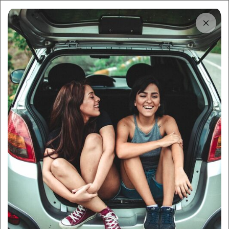
Tải app
Dùng app!
Cho thuê nhanh và dễ trên Sigo
Trung tâm thông tin
Đi du lịch Hà Nội – Sapa bằng
ô tô tự lái, tại sao không?
By:
Sigo Team
14/07/2025
Sigo Travelling
Du lịch & thuê xe
Mục lục
Tại sao nên đi du lịch Hà Nội – Sapa bằng ô