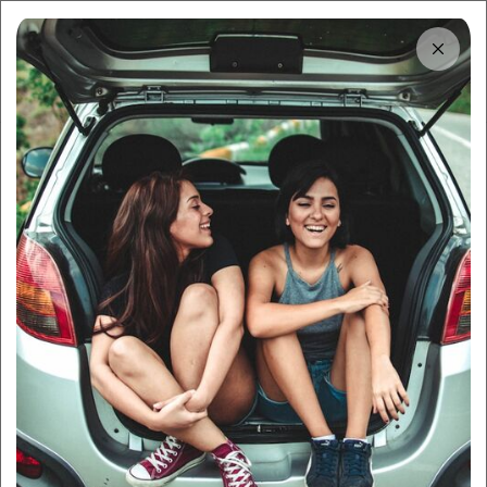
Tải app
Dùng app!
Cho thuê nhanh và dễ trên Sigo
Trung tâm thông tin
Hướng dẫn thuê xe tự lái
Thanh Trì giá rẻ và an toàn
By:
Sigo Team
18/10/2025
Sigo Driving
Kinh nghiệm thuê xe
Mục lục
Bảng giá thuê xe tự lái Thanh Trì cập nhật