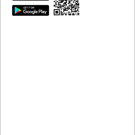
nhiên, giữa hàng chục địa chỉ cho thuê xe tại khu vực
Thanh Trì, đâu mới là nơi đáng tin cậy, giá cả hợp lý và xe
chất lượng tốt? Hãy cùng khám phá trong bài viết dưới đây
để bỏ túi toàn bộ bí quyết giúp bạn thuê xe tự lái vừa giá rẻ
vừa an toàn tuyệt đối.
Cẩm nang thuê xe tự lái Thanh Trì giá rẻ và an toàn