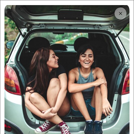
Tải app
Dùng app!
Cho thuê nhanh và dễ trên Sigo
Trung tâm thông tin
Địa chỉ thuê xe tự lái quận 3 |
Uy tín kèm bảng giá mới nhất
2026
By:
Sigo Team
26/06/2025
Sigo Driving
Kinh nghiệm thuê xe
Mục lục