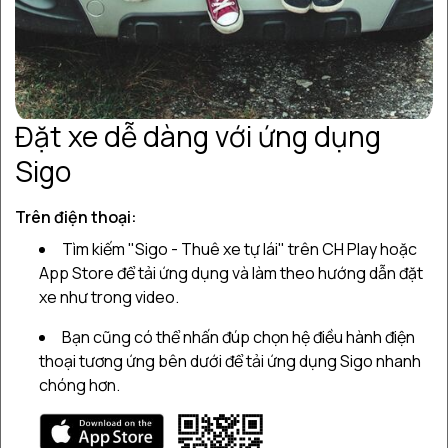
Những đơn vị cho thuê xe tự lái quận 3 uy
1
tín
2
Thủ tục thuê xe tự lái quận 3
Đặt xe dễ dàng với ứng dụng
3
Bảng giá xe tự lái quận 3 tại Sigo
Sigo
4
Cách thức đặt xe tại Sigo
Trên điện thoại:
5
Tìm kiếm "Sigo - Thuê xe tự lái" trên CH Play hoặc
Cần lưu ý gì khi thuê xe tự lái?
App Store để tải ứng dụng và làm theo hướng dẫn đặt
xe như trong video.
6
Những câu hỏi thường gặp
Bạn cũng có thể nhấn đúp chọn hệ điều hành điện
thoại tương ứng bên dưới để tải ứng dụng Sigo nhanh
Có phải bạn đang tìm kiếm một đơn vị cho thuê xe tự lái
chóng hơn.
quận 3 nhưng lại phân vân không biết chọn công ty nào?
Đây cũng là nỗi lo chung của rất nhiều người, đặc biệt là đối
với những ai mới lần đầu đi thuê xe sợ bị lừa đảo, ép giá