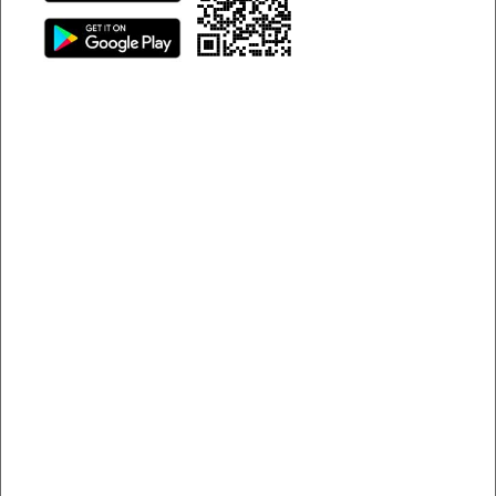
hoặc thuê nhầm chiếc xe “cà tàng”. Vậy hãy quẳng gánh lo
đi vì trong bài viết này chúng tôi sẽ giới thiệu đến bạn
những đơn vị cho thuê xe uy tín hàng đầu hiện nay.
Khám phá dịch vụ thuê xe tự lái quận 3 uy tín
Những đơn vị cho thuê xe tự lái