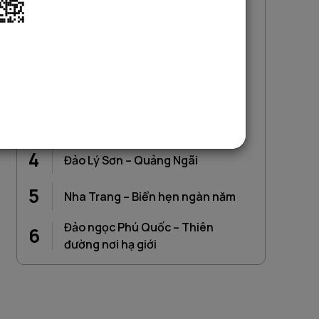
Mục lục
Bãi Trà Cổ – Móng Cái (Quảng
1
Ninh)
2
Bãi Mỹ Khê – Đà Nẵng
3
Biển Lăng Cô – Huế
4
Đảo Lý Sơn – Quảng Ngãi
5
Nha Trang – Biển hẹn ngàn năm
Đảo ngọc Phú Quốc – Thiên
6
đường nơi hạ giới