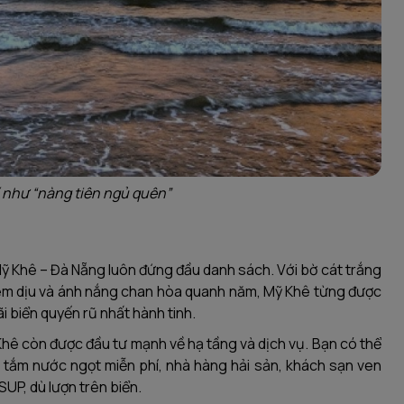
í như “nàng tiên ngủ quên”
 Mỹ Khê – Đà Nẵng luôn đứng đầu danh sách. Với bờ cát trắng
 êm dịu và ánh nắng chan hòa quanh năm, Mỹ Khê từng được
i biển quyến rũ nhất hành tinh.
Khê còn được đầu tư mạnh về hạ tầng và dịch vụ. Bạn có thể
vụ tắm nước ngọt miễn phí, nhà hàng hải sản, khách sạn ven
UP, dù lượn trên biển.