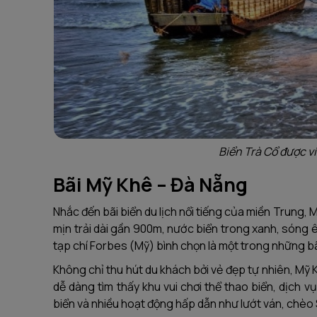
Biển Trà Cổ được v
Bãi Mỹ Khê – Đà Nẵng
Nhắc đến bãi biển du lịch nổi tiếng của miền Trung,
mịn trải dài gần 900m, nước biển trong xanh, sóng
tạp chí Forbes (Mỹ) bình chọn là một trong những bã
Không chỉ thu hút du khách bởi vẻ đẹp tự nhiên, Mỹ 
dễ dàng tìm thấy khu vui chơi thể thao biển, dịch 
biển và nhiều hoạt động hấp dẫn như lướt ván, chèo S