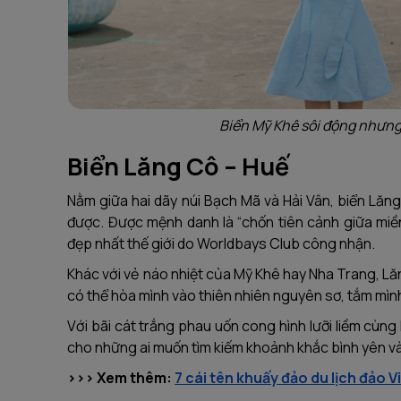
Biển Mỹ Khê sôi động nhưng
Biển Lăng Cô – Huế
Nằm giữa hai dãy núi Bạch Mã và Hải Vân, biển Lăn
được. Được mệnh danh là “chốn tiên cảnh giữa miề
đẹp nhất thế giới do Worldbays Club công nhận.
Khác với vẻ náo nhiệt của Mỹ Khê hay Nha Trang, Lăn
có thể hòa mình vào thiên nhiên nguyên sơ, tắm mình 
Với bãi cát trắng phau uốn cong hình lưỡi liềm cùn
cho những ai muốn tìm kiếm khoảnh khắc bình yên và
>>> Xem thêm:
7 cái tên khuấy đảo du lịch đảo 