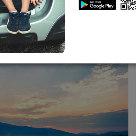
g vùng miền. Từ những bờ cát trắng trải dài đến làn nước
 khiến bạn say mê ngay từ lần đầu đặt chân đến. Hãy cùng
 xê dịch nào cũng nên một lần ghé thăm.