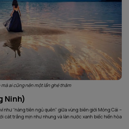
h mà ai cũng nên một lần ghé thăm
g Ninh)
í như “nàng tiên ngủ quên” giữa vùng biên giới Móng Cái –
ới cát trắng mịn như nhung và làn nước xanh biếc hiền hòa