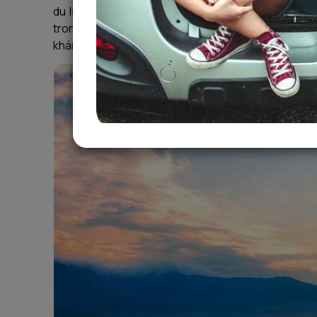
du lịch tuyệt đẹp, mang vẻ quyến rũ riêng của từn
trong xanh màu ngọc bích, mỗi bãi biển đều có thể
khám phá 6 bãi biển du lịch nổi bật mà bất kỳ tín đồ