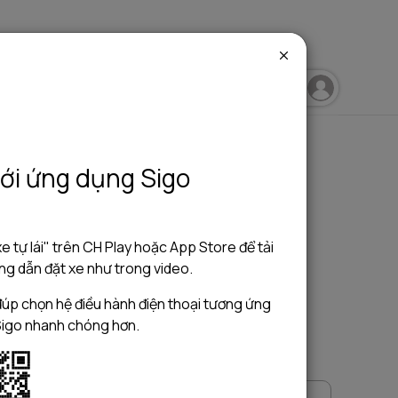
igo Blog
Sigo Travelling
Sigo Driving
ới ứng dụng Sigo
e tự lái" trên CH Play hoặc App Store để tải
g dẫn đặt xe như trong video.
úp chọn hệ điều hành điện thoại tương ứng
Sigo nhanh chóng hơn.