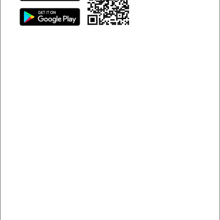
đối mặt với những sự cố bất ngờ khiến việc điều khiển xe
trở nên nguy hiểm. Những tình huống khẩn cấp khi lái xe
như nổ lốp, mất phanh, kẹt chân ga hay mất lái có thể xảy
ra với bất kỳ ai – kể cả người có kinh nghiệm lâu năm. Điều
quan trọng không chỉ là kỹ năng cầm lái, mà còn nằm ở khả
năng giữ bình tĩnh, phản ứng đúng cách và xử lý kịp thời để
đảm bảo an toàn cho bản thân và mọi người xung quanh.
Bài viết dưới đây sẽ hướng dẫn chi tiết những sự cố thường
gặp khi lái xe và cách xử lý hiệu quả để đảm bảo an toàn và
hạn chế rủi ro.