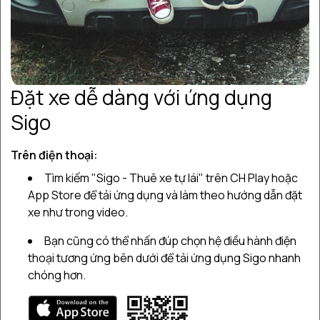
2
Xe bị mất phanh
3
Xe bị mất lái
Đặt xe dễ dàng với ứng dụng
4
Động cơ xe đột ngột tắt máy khi đang chạy
Sigo
5
Xe bị kẹt chân ga
Trên điện thoại:
6
Tìm kiếm "Sigo - Thuê xe tự lái" trên CH Play hoặc
Túi khí bung không đúng lúc
App Store để tải ứng dụng và làm theo hướng dẫn đặt
7
xe như trong video.
Mất kiểm soát xe do điều kiện thời tiết
Bạn cũng có thể nhấn đúp chọn hệ điều hành điện
Kinh nghiệm hạn chế rủi ro trước các tình
8
thoại tương ứng bên dưới để tải ứng dụng Sigo nhanh
huống khẩn cấp
chóng hơn.
Trong quá trình tham gia giao thông, không ít tài xế từng