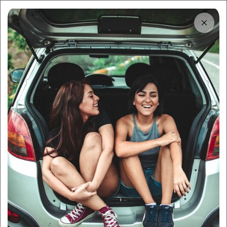
Tải app
Dùng app!
Cho thuê nhanh và dễ trên Sigo
Trung tâm thông tin
Những tình huống khẩn cấp
khi lái xe và cách xử lý
By:
Sigo Team
11/11/2025
Sigo Driving
Kỹ năng lái
Mục lục
1
Xe bị nổ lốp bất ngờ