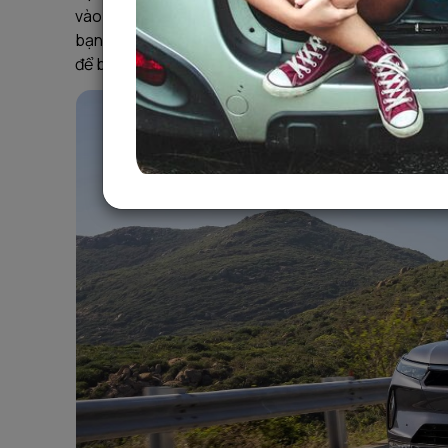
vào dịp Lễ, Tết. Bài viết này sẽ cung cấp thông tin 
bạn hiểu rõ mọi khía cạnh trước khi đưa ra quyết địn
để bạn có thể chủ động và tự tin trên mọi hành trình.