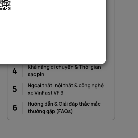
Mục lục
1
Video giới thiệu xe Vinfast VF9
Bảng giá thuê xe Vinfast VF9 tự
2
lái
3
Ưu đãi & Cam kết dịch vụ từ Sigo
Khả năng di chuyển & Thời gian
4
sạc pin
Ngoại thất, nội thất & công nghệ
5
xe VinFast VF 9
Hướng dẫn & Giải đáp thắc mắc
6
thường gặp (FAQs)