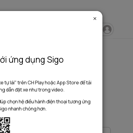
igo Blog
Sigo Travelling
Sigo Driving
ới ứng dụng Sigo
e tự lái" trên CH Play hoặc App Store để tải
g dẫn đặt xe như trong video.
úp chọn hệ điều hành điện thoại tương ứng
Sigo nhanh chóng hơn.