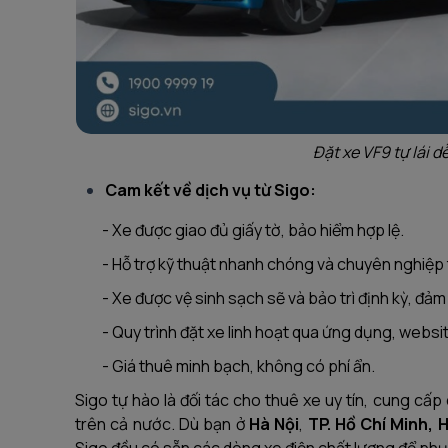
Đặt xe VF9 tự lái 
Cam kết về dịch vụ từ Sigo:
- Xe được giao đủ giấy tờ, bảo hiểm hợp lệ.
- Hỗ trợ kỹ thuật nhanh chóng và chuyên nghiệp tr
- Xe được vệ sinh sạch sẽ và bảo trì định kỳ, đảm
- Quy trình đặt xe linh hoạt qua ứng dụng, websit
- Giá thuê minh bạch, không có phí ẩn.
Sigo tự hào là đối tác cho thuê xe uy tín, cung cấp
trên cả nước. Dù bạn ở
Hà Nội
,
TP. Hồ Chí Minh, 
Sigo đều có sẵn các dòng xe điện chất lượng để phụ