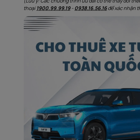
(Lưu ý: Các chương trình ưu đãi có thể thay đổi theo
thoại
1900.99.99.19
-
0938.16.56.16
để xác nhận th