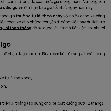
t, chỉ cần mở lòng đề xuất mức giá mong muốn. Vui lòng liên
tro@sigo.vn
để nhận báo giá tốt nhất ngay hôm nay.
 bảng giá
thuê xe tự lái theo ngày
với nhiều dòng xe xăng
iệc chọn xe cho những chuyến đi công việc hay du lịch trở
tự lái theo tháng
để sử dụng lâu dài mà tiết kiệm chi phí khi
Sigo
ạn sẽ nhận được các ưu đãi và cam kết rõ ràng về chất lượng
e tự lái theo ngày.
pin.
e trên 01 tháng (áp dụng cho xe xuất xưởng dưới 12 tháng).