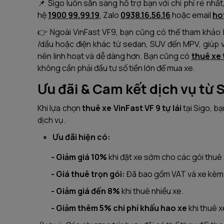
📌 Sigo luôn sẵn sàng hỗ trợ bạn với chi phí rẻ nhấ
hệ
1900 99.99.19
, Zalo
0938.16.56.16
hoặc email
ho
👉 Ngoài VinFast VF9, bạn cũng có thể tham khảo
/dầu hoặc điện khác từ sedan, SUV đến MPV, giúp v
nên linh hoạt và dễ dàng hơn. Bạn cũng có
thuê xe 
không cần phải đầu tư số tiền lớn để mua xe.
Ưu đãi & Cam kết dịch vụ từ 
Khi lựa chọn
thuê xe VinFast VF 9 tự lái
tại Sigo, b
dịch vụ.
Ưu đãi hiện có:
- Giảm giá 10%
khi đặt xe sớm cho các gói thuê x
- Giá thuê trọn gói:
Đã bao gồm VAT và xe kèm 
- Giảm giá đến 8%
khi thuê nhiều xe.
- Giảm thêm 5% chi phí khấu hao xe
khi thuê x