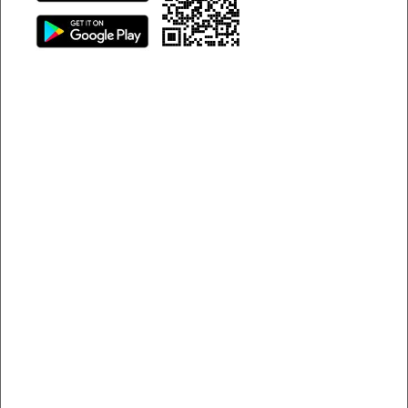
giúp bạn hiểu rõ hơn và sẵn sàng cho những dịp quan
trọng.
Những sự kiện đặc biệt thêm hoàn hảo hơn khi có sự góp
mặt của xe sang
Tại sao xe sang là lựa chọn lý