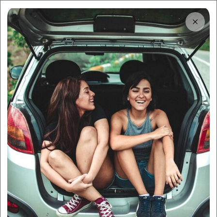
Tải app
Dùng app!
Cho thuê nhanh và dễ trên Sigo
Trung tâm thông tin
Trải nghiệm thuê xe sang cho
sự kiện đặc biệt
By:
Sigo Team
17/08/2025
Sigo Driving
Kinh nghiệm thuê xe
Mục lục
Tại sao xe sang là lựa chọn lý tưởng cho sự