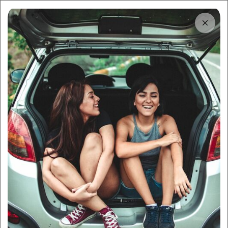
Tải app
Dùng app!
Cho thuê nhanh và dễ trên Sigo
Trung tâm thông tin
10 set đồ thời trang du lịch
Đà Lạt mặc đỉnh như
fashionista
By:
Sigo Team
26/08/2025
Sigo Travelling
Cẩm nang du lịch
Mục lục