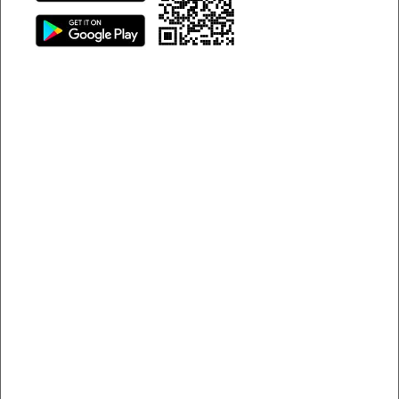
Những gợi ý thời trang du lịch Đà Lạt cho phái đẹp
Thời trang du lịch Đà Lạt cho
những ngày nắng
Nhắc đến Đà Lạt nhiều người sẽ nghĩ ngay thành phố chìm
trong sương mù, tiết trời lành lạnh nên vali chuẩn bị đầy
những món đồ dày cộm, kín cổng cao tường. Tuy nhiên có
những tháng Đà Lạt thay đổi thời tiết linh hoạt, sáng lạnh –