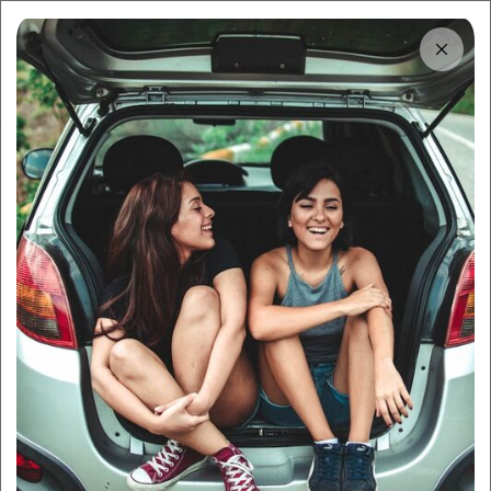
Tải app
Dùng app!
Cho thuê nhanh và dễ trên Sigo
Trung tâm thông tin
Làm thế nào để khử mùi hôi
xe ô tô hiệu quả?
By:
Sigo Team
10/09/2025
Sigo Driving
Chăm sóc xe
Mục lục
1
Nguyên nhân gây mùi hôi trong xe ô tô