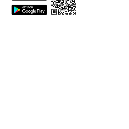
chút về hòn đảo này nhé.
Du lịch đảo Cô Tô để tận hưởng không khí trong lành, yên
ả
Du lịch đảo Cô Tô nên đi vào
mùa nào?