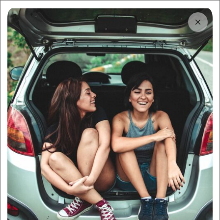
Tải app
Dùng app!
Cho thuê nhanh và dễ trên Sigo
Trung tâm thông tin
Cẩm nang chi tiết du lịch đảo
Cô Tô cho hội “cuồng chân”
By:
Sigo Team
17/10/2025
Sigo Travelling
Cẩm nang du lịch
Mục lục
1
Du lịch đảo Cô Tô nên đi vào mùa nào?