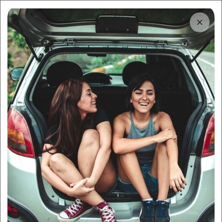
Tải app
Dùng app!
Cho thuê nhanh và dễ trên Sigo
Trung tâm thông tin
Top 10 đặc sản Quảng Ninh
gây thương gây nhớ cho du
khách
By:
Sigo Team
14/09/2025
Sigo Travelling
Khám phá ăn uống
Mục lục