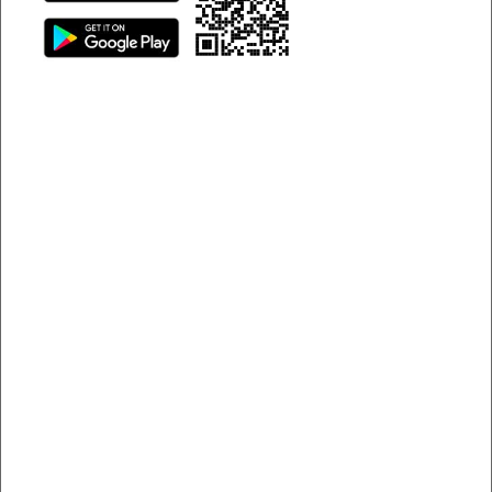
Khám phá top đặc sản Quảng Ninh “đỉnh của chóp”
Top 10 đặc sản Quảng Ninh bạn
nên thử
Có nhiều món đặc sản Quảng Ninh nổi tiếng đến mức đã
được nhân rộng ra nhiều vùng miền khác. Thế nhưng
thưởng thức ngay tại vùng đất “khai sinh” ra nó vẫn là cảm