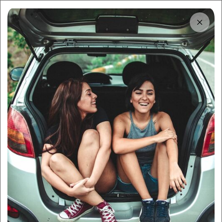
Tải app
Dùng app!
Cho thuê nhanh và dễ trên Sigo
Trung tâm thông tin
Người tuổi Mão nên mua xe
màu gì để may mắn, tài lộc
By:
Sigo Team
20/11/2025
Sigo Driving
Hỏi đáp: Xe & Dịch vụ
Mục lục
Tuổi Mão gồm những năm sinh nào?