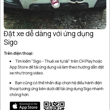
1
Thuộc mệnh gì?
Vì sao tuổi Mão nên chọn màu xe hợp
2
phong thủy?
Nam tuổi Mão và nữ tuổi Mão có chọn màu
3
Đặt xe dễ dàng với ứng dụng
xe khác nhau không?
Sigo
Tuổi Mão nên mua xe màu gì? Gợi ý theo
4
từng mệnh
Trên điện thoại:
Tuổi Mão mệnh Mộc – (Tân Mão 1951,
5
Tìm kiếm "Sigo - Thuê xe tự lái" trên CH Play hoặc
2011)
App Store để tải ứng dụng và làm theo hướng dẫn đặt
6
xe như trong video.
Tuổi Mão mệnh Thủy – (Ất Mão 1975)
Bạn cũng có thể nhấn đúp chọn hệ điều hành điện
7
Tuổi Mão mệnh Hỏa – (Đinh Mão 1987)
thoại tương ứng bên dưới để tải ứng dụng Sigo nhanh
chóng hơn.
8
Tuổi Mão mệnh Thổ – (Kỷ Mão 1999)
Những lưu ý quan trọng khi người tuổi Mão