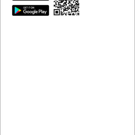
9
chọn màu xe
Khi chuẩn bị mua xe, nhiều người không chỉ quan tâm đến
kiểu dáng, động cơ hay tiện ích mà còn để ý đến yếu tố
phong thủy – đặc biệt là màu sắc. Với những ai thuộc tuổi
Mão, câu hỏi “Tuổi Mão nên mua xe màu gì để hợp mệnh và
mang lại bình an?” trở nên quan trọng hơn bao giờ hết. Bởi
theo quan niệm ngũ hành, mỗi gam màu đều mang một
dòng năng lượng riêng, có thể hỗ trợ hoặc cản trở vận khí
của chủ nhân. Trong bài viết này, chúng tôi sẽ phân tích
chi tiết từng năm sinh của tuổi Mão, từng mệnh ngũ hành,
kèm theo gợi ý màu xe hợp – màu nên tránh để đưa ra
quyết định chính xác và phù hợp nhất. Nếu bạn đang băn
khoăn tuổi Mão hợp màu xe nào, đây chính là hướng dẫn
toàn diện dành cho bạn.