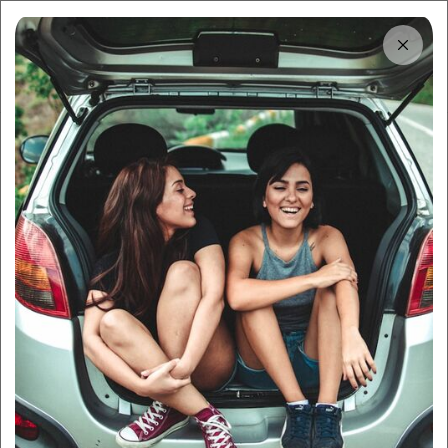
Tải app
Dùng app!
Cho thuê nhanh và dễ trên Sigo
Trung tâm thông tin
5 tour du lịch Phú Quốc 1
ngày hot nhất và những lưu ý
cần biết
By:
Sigo Team
26/10/2025
Sigo Travelling
Cẩm nang du lịch
Mục lục