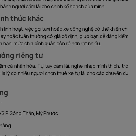
thành người cầm lái cho chính kế hoạch của mình.
hình thức khác
h linh hoạt, việc gọi taxi hoặc xe công nghệ có thể khiến chi
ngày hoặc tuần thường có giá cố định, giúp bạn dễ dàng kiểm
óm bạn, mức chia bình quân còn rẻ hơn rất nhiều.
ưởng riêng tư
iệm cá nhân hóa. Tự tay cầm lái, nghe nhạc mình thích, trò
là lý do nhiều người chọn thuê xe tự lái cho các chuyến du
ụng
:
 VSIP, Sóng Thần, Mỹ Phước.
 hàng.