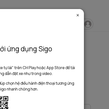
igo Blog
Sigo Travelling
Sigo Driving
ới ứng dụng Sigo
e tự lái" trên CH Play hoặc App Store để tải
g dẫn đặt xe như trong video.
úp chọn hệ điều hành điện thoại tương ứng
Sigo nhanh chóng hơn.