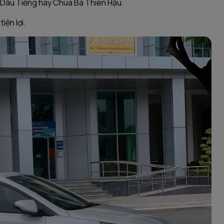
hồ Dầu Tiếng hay Chùa Bà Thiên Hậu.
iện lợi.