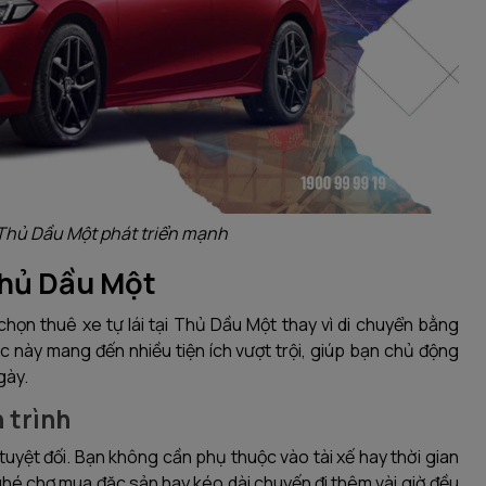
i Thủ Dầu Một phát triển mạnh
 Thủ Dầu Một
ọn thuê xe tự lái tại Thủ Dầu Một thay vì di chuyển bằng
 này mang đến nhiều tiện ích vượt trội, giúp bạn chủ động
gày.
 trình
do tuyệt đối. Bạn không cần phụ thuộc vào tài xế hay thời gian
ghé chợ mua đặc sản hay kéo dài chuyến đi thêm vài giờ đều