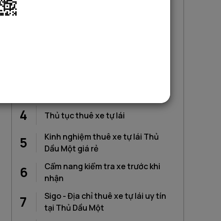
Mục lục
Lợi ích khi thuê xe tự lái tại Thủ
1
Dầu Một
2
Các hình thức thuê xe phổ biến
Bảng giá thuê xe tự lái Thủ Dầu
3
Một
4
Thủ tục thuê xe tự lái
Kinh nghiệm thuê xe tự lái Thủ
5
Dầu Một giá rẻ
Cẩm nang kiểm tra xe trước khi
6
nhận
Sigo - Địa chỉ thuê xe tự lái uy tín
7
tại Thủ Dầu Một