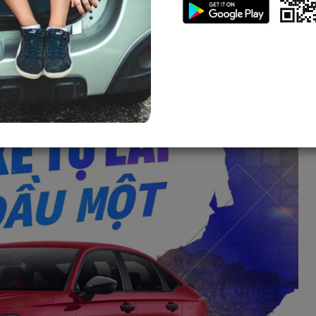
 hữu phương tiện riêng trong vài ngày giúp bạn linh hoạt hơn
ộc vào taxi hay xe công nghệ. Tuy nhiên, để thuê được xe
t số kinh nghiệm quan trọng. Hãy cùng Sigo tìm hiểu chi tiết