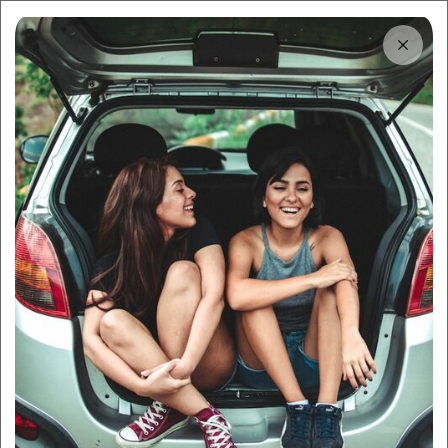
Tải app
Dùng app!
Cho thuê nhanh và dễ trên Sigo
Trung tâm thông tin
Bảng giá thuê xe tự lái Tam
Kỳ kèm theo thủ tục chi tiết
By:
Sigo Team
15/07/2025
Sigo Driving
Kinh nghiệm thuê xe
Mục lục
Vì sao thuê xe tự lái tại Tam Kỳ ngày càng