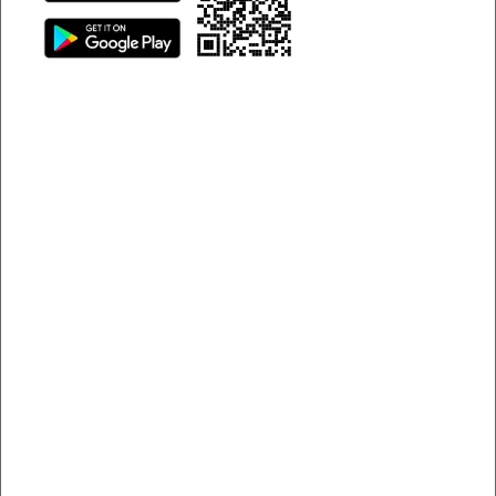
với nhịp sống hiện đại. Bài viết dưới đây sẽ giúp bạn hiểu rõ
hơn về lợi ích của việc thuê xe tự lái, thủ tục cần thiết, kinh
nghiệm thuê xe không bị "hớ" cùng bảng giá tham khảo.
Tìm hiểu thêm về dịch vụ thuê xe tự lái tại Tam Kỳ
Vì sao thuê xe tự lái tại Tam Kỳ