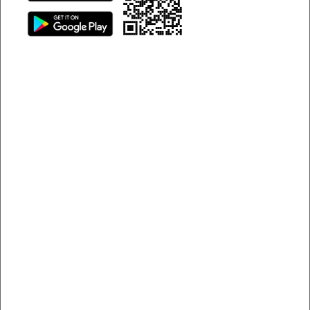
chỉ đơn giản là muốn trải nghiệm cảm giác tự cầm lái giữa
những cung đường tuyệt đẹp của Đà Nẵng. Bài viết dưới
đây sẽ mang đến cho bạn góc nhìn chi tiết, đầy đủ và hữu
ích nhất về dịch vụ thuê xe tự lái Hải Châu, Đà Nẵng, giúp
bạn dễ dàng lựa chọn được chiếc xe phù hợp cho hành
trình của mình.
Dịch vụ thuê xe tự lái Hải Châu được nhiều người lựa