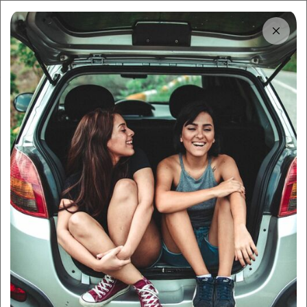
Tải app
Dùng app!
Cho thuê nhanh và dễ trên Sigo
Trung tâm thông tin
Thuê xe tự lái Hải Châu, Đà
Nẵng với giá chỉ từ
500k/ngày
By:
Sigo Team
22/11/2025
Sigo Driving
Kinh nghiệm thuê xe
Mục lục