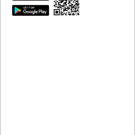
Dịch vụ thuê xe tự lái Bắc Ninh được nhiều người quan
tâm
Giới thiệu về ứng dụng Sigo
Ra đời vào năm 2018, Sigo nhanh chóng khẳng định vị thế
là đơn vị tiên phong trong lĩnh vực cho thuê xe tự lái tại Bắc