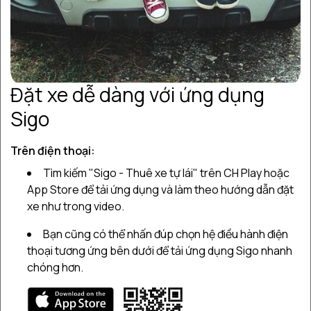
Đặt xe dễ dàng với ứng dụng
Sigo
Những xe Kia Sedona cho
Trên điện thoại:
thuê nổi bật
Tìm kiếm "Sigo - Thuê xe tự lái" trên CH Play hoặc
Đặt ngay những xe bên dưới để bắt đầu chuyến đi của
App Store để tải ứng dụng và làm theo hướng dẫn đặt
bạn
xe như trong video.
Bạn cũng có thể nhấn đúp chọn hệ điều hành điện
thoại tương ứng bên dưới để tải ứng dụng Sigo nhanh
chóng hơn.