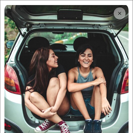
Tải app
Dùng app!
Cho thuê nhanh và dễ trên Sigo
Cho thuê xe tự lái Kia
Sedona
Đặt xe đơn giản, minh bạch, giao xe tận nơi