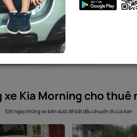
xe Kia Morning cho thuê 
Đặt ngay những xe bên dưới để bắt đầu chuyến đi của bạn