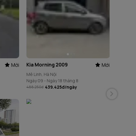
Kia Morning 2009
Mới
Mới
Mới
Mê Linh, Hà Nội
Ngày 09 - Ngày 18 tháng 8
439.425đ
/ngày
488.250đ