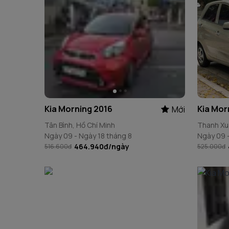
Kia Morning 2016
Kia Morning 2022
Kia Mor
Kia Mor
Mới
Mới
Tân Bình, Hồ Chí Minh
Nam Từ Liêm, Hà Nội
Thanh Xu
Ninh Kiều
Ngày 09 - Ngày 18 tháng 8
Ngày 09 - Ngày 18 tháng 8
Ngày 09 -
Ngày 09 -
464.940đ
598.500đ
/ngày
/ngày
516.600đ
630.000đ
525.000đ
525.000đ