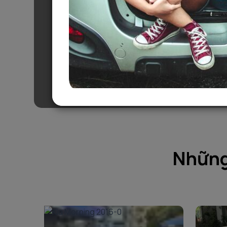
Đặt dễ dàng, lái thoải mái!
Những 