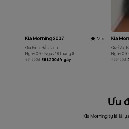
Kia Morning 2007
Kia Mor
Mới
Gia Bình, Bắc Ninh
Quế Võ, B
Ngày 09 - Ngày 18 tháng 8
Ngày 09 -
361.200đ
/ngày
451.500đ
465.150đ
Ưu đ
Kia Morning tự lái là l