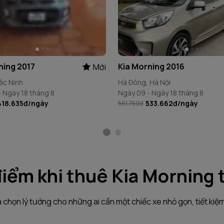
ning 2017
Kia Morning 2016
Mới
ắc Ninh
Hà Đông, Hà Nội
 Ngày 18 tháng 8
Ngày 09 - Ngày 18 tháng 8
418.635đ
/ngày
533.662đ
/ngày
561.750đ
iểm khi thuê Kia Morning t
ựa chọn lý tưởng cho những ai cần một chiếc xe nhỏ gọn, tiết kiệm,