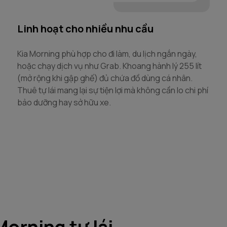
Linh hoạt cho nhiều nhu cầu
Kia Morning phù hợp cho đi làm, du lịch ngắn ngày,
hoặc chạy dịch vụ như Grab. Khoang hành lý 255 lít
(mở rộng khi gập ghế) đủ chứa đồ dùng cá nhân.
Thuê tự lái mang lại sự tiện lợi mà không cần lo chi phí
bảo dưỡng hay sở hữu xe.
Morning tự lái