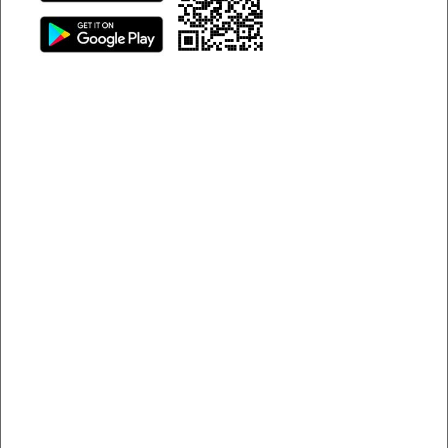
Ảnh @Van Nguyen Ngo
1. Cần chuẩn bị gì cho chuyến du lịch Vũng Tàu 2 ngày
1 đêm?
Vì di chuyển tự túc bằng xe máy và chỉ có 2 đứa con gái
thay nhau lái xe nên tụi mình xác định phải giữ sức khỏe tốt
nhất trước chuyến đi. Nói chạy xe 3 tiếng thì nghe có vẻ
đơn giản, tuy nhiên nếu đi rồi bạn sẽ thấy rất mệt và ê ẩm
người. Vậy nên cái đầu tiền bạn cần chuẩn bị là sức khỏe
nhé.
Tiếp đến là những vật dụng cá nhân cần thiết dùng trong 2
ngày 1 đêm. Nên đem ít thôi và bỏ gọn trong một cái balo
hoặc túi rồi buộc đằng sau xe. Nên chuẩn bị nước uống
mang theo để uống trên đường.