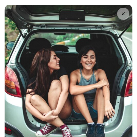
Tải app
Dùng app!
Cho thuê nhanh và dễ trên Sigo
Trung tâm thông tin
Review chi tiết chuyến du
lịch Vũng Tàu 2 ngày 1 đêm
siêu thú vị
By:
Sigo Team
02/02/2024
Sigo Travelling
Có những ngày công việc đổ dồn đến, hồ sơ giấy tờ sai xót
rồi thì khách hàng phàn nàn làm mình rơi vào trạng thái
stress cực độ. Lúc đó trong đầu chỉ có suy nghĩ “mình cần