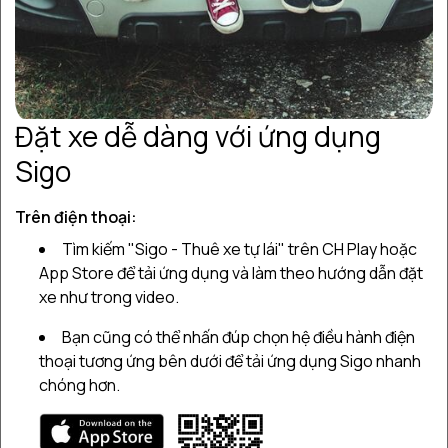
một chuyến đi”. Nhưng thời gian đâu có để sắp xếp liền
cho một chuyến vi vu xa xôi được. Và rồi mình chợt nghĩ,
đâu cần thiết phải đi xa, cách Sài Gòn 3 tiếng chạy xe
cũng có biển xanh cát trắng nắng vàng mà. Vậy là một
chuyến du lịch Vũng Tàu 2 ngày 1 đêm được thực hiện
Đặt xe dễ dàng với ứng dụng
ngay cuối tuần đó. Bài viết dưới đây là trải nghiệm của 2
đứa con gái chạy xe “rời khỏi thành phố chật chội náo
Sigo
nức” để đến với thành phố biển.
Trên điện thoại:
Tìm kiếm "Sigo - Thuê xe tự lái" trên CH Play hoặc
App Store để tải ứng dụng và làm theo hướng dẫn đặt
xe như trong video.
Bạn cũng có thể nhấn đúp chọn hệ điều hành điện
thoại tương ứng bên dưới để tải ứng dụng Sigo nhanh
chóng hơn.