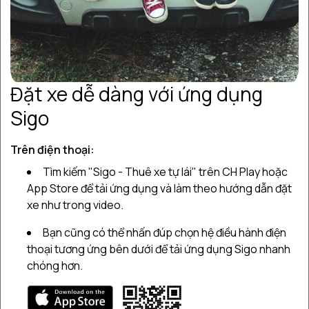
1
1. Khách sạn Hải Phong
2
2. Khách sạn Sao Mai
3
3. Khách sạn Hải Anh
Đặt xe dễ dàng với ứng dụng
Sigo
4
4. Nhà nghỉ ống cống gió biển
5
Trên điện thoại:
5. Nhà nghỉ Hoa Lộc
Tìm kiếm "Sigo - Thuê xe tự lái" trên CH Play hoặc
6
6. Nhà nghỉ ATC Vũng Tàu
App Store để tải ứng dụng và làm theo hướng dẫn đặt
xe như trong video.
7
7. Khách sạn Phúc Thịnh
Bạn cũng có thể nhấn đúp chọn hệ điều hành điện
thoại tương ứng bên dưới để tải ứng dụng Sigo nhanh
8
8. Khách sạn Nguyên Hà
chóng hơn.
9
9. Motel Thanh Kiều