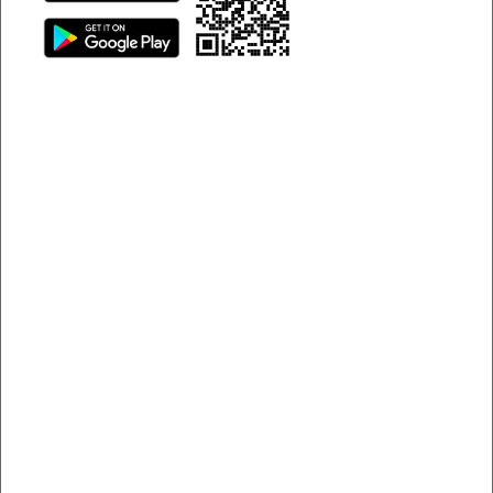
10
10. Khách sạn Hoàng Hoa
Trước khi bắt đầu một chuyến du lịch đến Vũng Tàu
chúng ta thường lên kế hoạch ăn những gì, chơi chỗ nào.
Một điều khác cũng quan trọng không kém góp phần cho
một chuyến đi thoải mái chính là nơi ở. Nếu bạn vẫn chưa
biết khách sạn, nhà nghỉ nào sạch sẽ, tiện lợi và không
làm đau ví để chuẩn bị cho chuyến đi thì dưới đây là 10 gợi
ý dành cho bạn.
1. Khách sạn Hải Phong
Khi đến Vũng Tàu đa số mọi người đều muốn hít hà không
khí trong lành của biển, vậy cho nên còn gì hợp lý hơn là
thuê một khách sạn gần biển? Khách sạn Hải Phong chỉ
cách Bãi Sau vài phút đi bộ, bạn sẽ cảm nhận được sự mát
mẻ mà không thể nào tìm thấy được ở thành phố xô bồ.