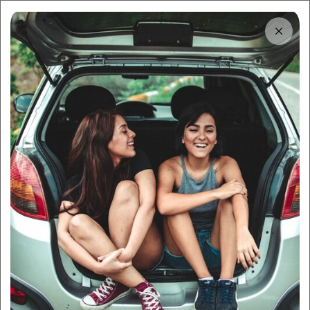
Tải app
Dùng app!
Cho thuê nhanh và dễ trên Sigo
Trung tâm thông tin
Những khách sạn ở Vũng Tàu
vừa rẻ vừa tiện lợi cho dân du
lịch
By:
Sigo Team
02/02/2024
Sigo Travelling
Mục lục