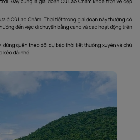
 trời. Đây cũng là giai đoạn Cù Lao Chàm khoe trọn vẻ đẹp
ưa ở Cù Lao Chàm. Thời tiết trong giai đoạn này thường có
h hưởng đến việc di chuyển bằng cano và các hoạt động trên
y, đừng quên theo dõi dự báo thời tiết thường xuyên và chủ
o kéo dài nhé.