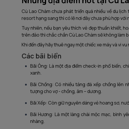
Những địa điểm hot tại Cù 
Cù Lao Chàm chưa phát triển quá nhiều về du lịch
resort hạng sang thì có lẽ nơi đây chưa phù hợp với
Tuy nhiên, nếu bạn yêu thích vẻ đẹp thuần khiết, h
trên đảo thì chắc chắn Cù Lao Chàm sẽ không làm b
Khi đến đây hãy thuê ngay một chiếc xe máy và vi vu
Các bãi biển
Bãi Ông: Là một địa điểm check-in phổ biến, ch
xanh.
Bãi Chồng: Có nhiều tảng đá xếp chồng lên nh
tượng cho vợ - chồng, âm – dương.
Bãi Xếp: Còn giữ nguyên dáng vẻ hoang sơ, nước 
Bãi Hương: Là một làng chài mộc mạc, bình yên
nhàng.