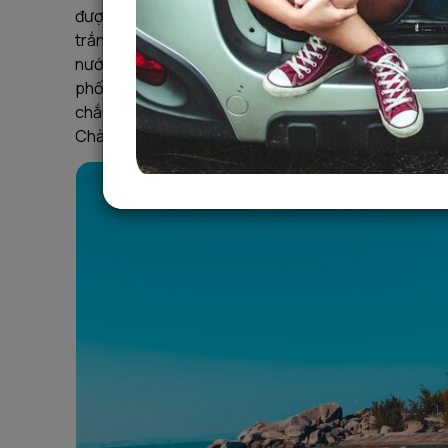
được yêu thích bậc nhất miền Trung. Nơi đây gây ấn 
trắng hoang sơ cùng hệ sinh thái biển đa dạng, g
nước, Cù Lao Chàm còn là cái tên quen thuộc trên 
phố”, hòa mình vào thiên nhiên và tận hưởng nhịp s
chắn là lựa chọn không thể bỏ qua. Ngay sau đây, S
Chàm, giúp bạn có một chuyến đi trọn vẹn và đáng n