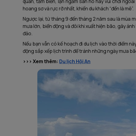
quan, tắm biển, lặn ngắm san hô hay vui chơi ngoài
hoang sơ và rực rỡ nhất, khiến du khách “đến là mê”.
Ngược lại, từ tháng 9 đến tháng 2 năm sau là mùa m
mưa lớn, biển động và đôi khi xuất hiện bão, gây ản
đảo.
Nếu bạn vẫn có kế hoạch đi du lịch vào thời điểm nà
động sắp xếp lịch trình để tránh những ngày mưa bã
>>> Xem thêm:
Du lịch Hội An