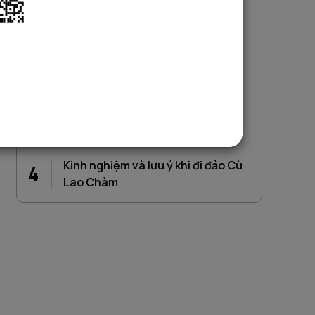
Mục lục
Thời điểm lý tưởng đi du lịch đảo
1
Cù Lao Chàm
Phương tiện đến đảo Cù Lao
2
Chàm
Những địa điểm hot tại Cù Lao
3
Chàm bạn nên ghé thăm
Kinh nghiệm và lưu ý khi đi đảo Cù
4
Lao Chàm