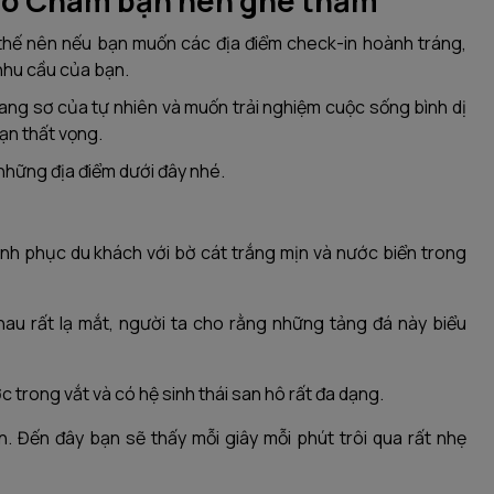
Lao Chàm bạn nên ghé thăm
 thế nên nếu bạn muốn các địa điểm check-in hoành tráng,
 nhu cầu của bạn.
oang sơ của tự nhiên và muốn trải nghiệm cuộc sống bình dị
ạn thất vọng.
 những địa điểm dưới đây nhé.
inh phục du khách với bờ cát trắng mịn và nước biển trong
au rất lạ mắt, người ta cho rằng những tảng đá này biểu
trong vắt và có hệ sinh thái san hô rất đa dạng.
. Đến đây bạn sẽ thấy mỗi giây mỗi phút trôi qua rất nhẹ