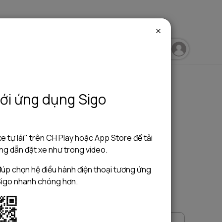
igo Blog
Sigo Travelling
Sigo Driving
ới ứng dụng Sigo
e tự lái" trên CH Play hoặc App Store để tải
g dẫn đặt xe như trong video.
úp chọn hệ điều hành điện thoại tương ứng
Sigo nhanh chóng hơn.