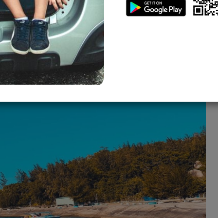
tượng với làn nước biển xanh trong như ngọc, những bãi cát
ần như còn nguyên vẹn. Không chỉ hấp dẫn du khách trong
bản đồ du lịch quốc tế. Nếu bạn đang tìm một nơi để “trốn
ống bình yên của làng chài ven biển, thì Cù Lao Chàm chắc
igo sẽ chia sẻ tất tần tật kinh nghiệm du lịch đảo Cù Lao
hớ nhất.