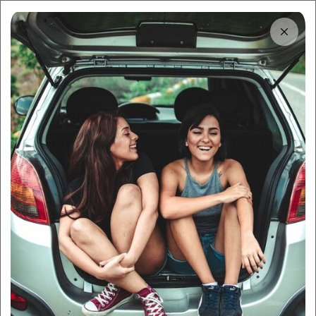
Trung tâm thông tin
Điều khoản dịch vụ thanh
toán
By:
Sigo Team
06/03/2025
Mục lục
Điều khoản Dịch vụ Thanh toán Sàn
1
Thương mại Điện tử Sigo
Điều khoản Dịch vụ Thanh toán