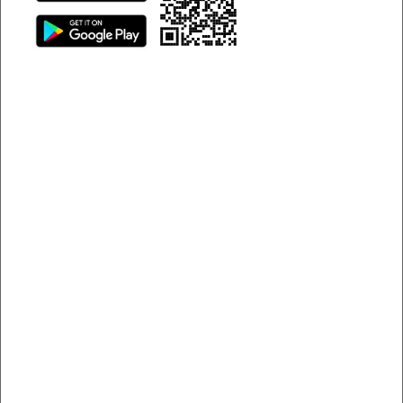
giao dịch. Nếu bạn không đồng ý, vui lòng không sử dụng
dịch vụ thanh toán của chúng tôi.
Sigo tuân thủ pháp luật Việt Nam, bao gồm
Nghị định
52/2013/NĐ-CP về thương mại điện tử
,
Nghị định
101/2012/NĐ-CP về thanh toán không dùng tiền mặt
(sửa đổi bởi Nghị định 80/2016/NĐ-CP), và các quy định
của
Ngân hàng Nhà nước Việt Nam
, đã đăng ký với Bộ
Công Thương. Chúng tôi cung cấp
cổng thanh toán
trung gian
tiền ảo, không tham gia hoặc chịu trách nhiệm
cho các giao dịch trực tiếp giữa Người mua và Người bán
ngoài hệ thống (thanh toán số dư, chi phí phát sinh).
Sigo
cam kết cung cấp thông tin thanh toán khi có yêu cầu hợp
pháp từ cơ quan nhà nước có thẩm quyền, nhưng không
chịu trách nhiệm thay cho hành vi vi phạm của Thành viên.
1. Tổng quan về dịch vụ thanh toán
Mục đích:
Sigo cung cấp cổng thanh toán trực tuyến