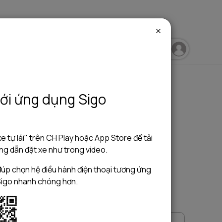
igo Blog
Sigo Travelling
Sigo Driving
ới ứng dụng Sigo
e tự lái" trên CH Play hoặc App Store để tải
g dẫn đặt xe như trong video.
úp chọn hệ điều hành điện thoại tương ứng
Sigo nhanh chóng hơn.