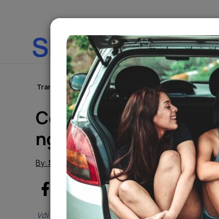
Trung tâm thông tin
Trang chủ
Tin tức
Có một Mộc Châu rất xinh đẹp, hã
Có một Mộc Châu rất x
nghiệm ngay thôi
By:
Sigo Team
02/02/2024
Sigo Travelling
Với thời tiết nắng nóng ở miền Bắc những ngày này,