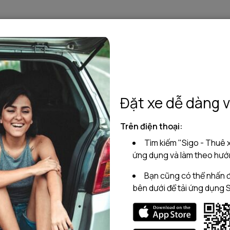
Về Sigo
Báo chí
S
y trải nghiệm ngay thôi
Đặt xe dễ dàng v
inh đẹp, hãy trải
Trên điện thoại:
Tìm kiếm "Sigo - Thuê x
ứng dụng và làm theo hướn
Bạn cũng có thể nhấn đ
bên dưới để tải ứng dụng 
 tại sao chúng ta không tới nơi mát mẻ, dễ chịu hơn và có