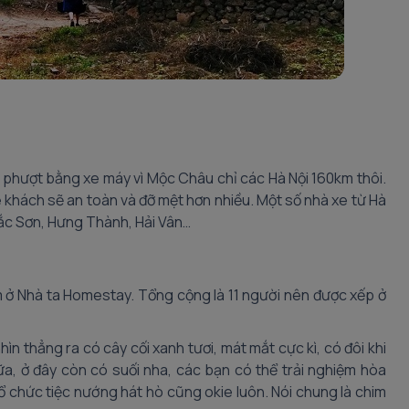
 phượt bằng xe máy vì Mộc Châu chỉ các Hà Nội 160km thôi.
e khách sẽ an toàn và đỡ mệt hơn nhiều. Một số nhà xe từ Hà
ắc Sơn, Hưng Thành, Hải Vân…
ở Nhà ta Homestay. Tổng cộng là 11 người nên được xếp ở
ìn thẳng ra có cây cối xanh tươi, mát mắt cực kì, có đôi khi
a, ở đây còn có suối nha, các bạn có thể trải nghiệm hòa
tổ chức tiệc nướng hát hò cũng okie luôn. Nói chung là chim