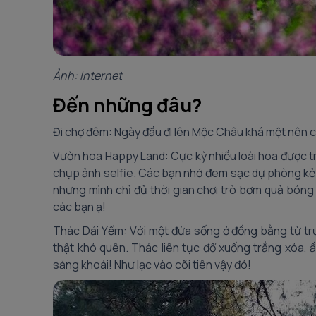
Ảnh: Internet
Đến những đâu?
Đi chợ đêm: Ngày đầu đi lên Mộc Châu khá mệt nên c
Vườn hoa Happy Land: Cực kỳ nhiều loài hoa được t
chụp ảnh selfie. Các bạn nhớ đem sạc dự phòng kẻo
nhưng mình chỉ đủ thời gian chơi trò bơm quả bóng 
các bạn ạ!
Thác Dải Yếm: Với một đứa sống ở đồng bằng từ trướ
thật khó quên. Thác liên tục đổ xuống trắng xóa, 
sảng khoái! Như lạc vào cõi tiên vậy đó!