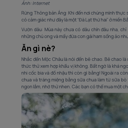
Ảnh: Internet
Rừng Thông bản Áng: Khi đến nơi chúng mình thực sự
có cảm giác như đây là một “Đà Lạt thứ hai” ở miền B
Vườn dâu: Mùa này chưa có dâu chín đâu nha, chỉ
những chú ong và mấy đứa con gái ham sống ảo như
Ăn gì nè?
Nhắc đến Mộc Châu là nói đến bê chao. Bê chao là
thức thử xem hợp khẩu vị không. Bất ngờ là khá ngo
nhi cốc bia và đồ nhậu thì còn gì bằng! Ngoài ra cò
chua và tráng miệng bằng sữa chua làm từ sữa bò
ngon lắm, nhớ thử nhen. Các bạn có thể mua một chú