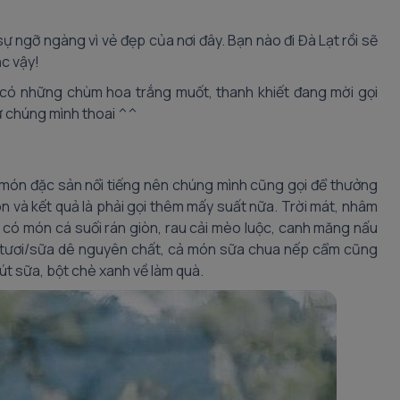
 ngỡ ngàng vì vẻ đẹp của nơi đây. Bạn nào đi Đà Lạt rồi sẽ
ắc vậy!
 có những chùm hoa trắng muốt, thanh khiết đang mời gọi
 chúng mình thoai ^^
 món đặc sản nổi tiếng nên chúng mình cũng gọi để thưởng
n và kết quả là phải gọi thêm mấy suất nữa. Trời mát, nhâm
n có món cá suối rán giòn, rau cải mèo luộc, canh măng nấu
 tươi/sữa dê nguyên chất, cả món sữa chua nếp cẩm cũng
t sữa, bột chè xanh về làm quà.