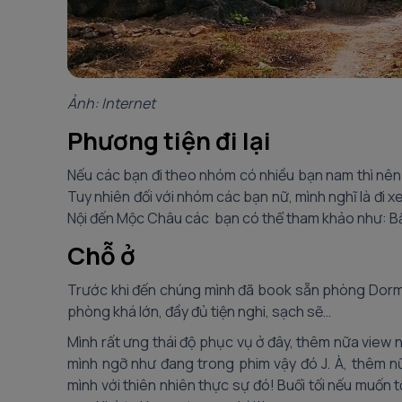
Ảnh: Internet
Phương tiện đi lại
Nếu các bạn đi theo nhóm có nhiều bạn nam thì nên
Tuy nhiên đối với nhóm các bạn nữ, mình nghĩ là đi x
Nội đến Mộc Châu các bạn có thể tham khảo như: B
Chỗ ở
Trước khi đến chúng mình đã book sẵn phòng Dorm 
phòng khá lớn, đầy đủ tiện nghi, sạch sẽ…
Mình rất ưng thái độ phục vụ ở đây, thêm nữa view nh
mình ngỡ như đang trong phim vậy đó J. À, thêm nữ
mình với thiên nhiên thực sự đó! Buổi tối nếu muốn 