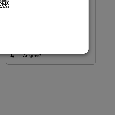
Mục lục
1
Phương tiện đi lại
2
Chỗ ở
3
Đến những đâu?
4
Ăn gì nè?