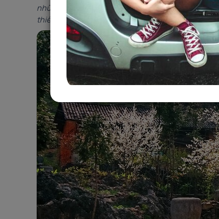
những trải nghiệm tuyệt vời nhỉ? Trong bài viết nà
thiên đường Mộc Châu nha!