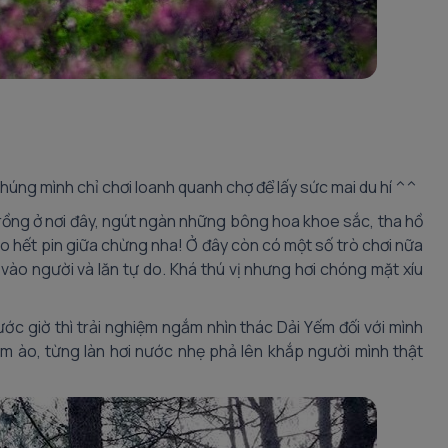
húng mình chỉ chơi loanh quanh chợ để lấy sức mai du hí ^^
rồng ở nơi đây, ngút ngàn những bông hoa khoe sắc, tha hồ
 hết pin giữa chừng nha! Ở đây còn có một số trò chơi nữa
vào người và lăn tự do. Khá thú vị nhưng hơi chóng mặt xíu
c giờ thì trải nghiệm ngắm nhìn thác Dải Yếm đối với mình
ầm ào, từng làn hơi nước nhẹ phả lên khắp người mình thật