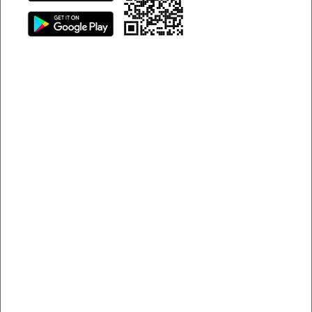
2
Tạo tài khoản bằng số điện thoại đang sử dụng.
Mở ứng dụng chọn "Tài khoản", nhấn vào "Trở
3
thành chủ xe" và làm theo hướng dẫn.
Bắt đầu cho thuê xe trên Sigo sau khi nhận thông
4
báo xe đã được phê duyệt.
Lý do nên hợp tác với Sigo