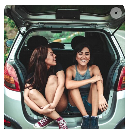
Tải app
Dùng app!
Cho thuê nhanh và dễ trên Sigo
Trở thành chủ xe
để kiếm thêm thu nhập với
xe của bạn
Cho thuê xe trên Sigo để kiếm thêm 10
triệu/tháng. Đăng xe miễn phí và chỉ chi trả phí
dịch vụ khi có khách thuê.