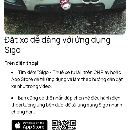
Đặt xe dễ dàng với ứng dụng
Sigo
Các bước đăng ký làm chủ
Trên điện thoại:
xe tại Sigo
Tìm kiếm "Sigo - Thuê xe tự lái" trên CH Play hoặc
App Store để tải ứng dụng và làm theo hướng dẫn đặt
xe như trong video.
Thao tác nhanh chóng và dễ dàng để trở thành
Bạn cũng có thể nhấn đúp chọn hệ điều hành điện
chủ xe trên SIGO
thoại tương ứng bên dưới để tải ứng dụng Sigo nhanh
chóng hơn.
Tải App Sigo - Thuê xe tự lái trên Appstore hoặc
1
CH Play về điện thoại.