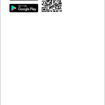
Có nhiều app đặt xe du lịch giúp hành trình vi vu thú vị
hơn
App đặt xe du lịch là gì?
App đặt xe du lịch là nền tảng công nghệ hiện đại, cho
phép người dùng dễ dàng đặt các loại xe du lịch như xe 4