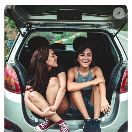
Tải app
Dùng app!
Cho thuê nhanh và dễ trên Sigo
Trung tâm thông tin
App đặt xe du lịch là gì?
Những app nào uy tín nhất
hiện nay?
By:
Sigo Team
03/08/2025
Sigo Travelling
Du lịch & thuê xe
Mục lục